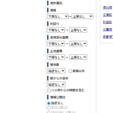
物件の条件で絞り込む
物件種別
市川市
価格
江東区
～
杉並区
利回り
三鷹市
～
京都市
使用部分面積
～
土地面積
～
築年数
新築以外
駅からの徒歩
バス停からの時間を含む
情報公開日
指定なし
本日公開
(0)
3日以内に公開
(0)