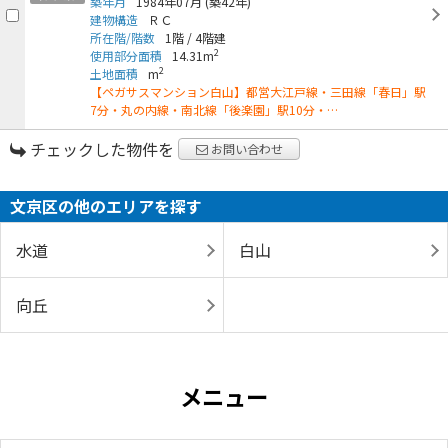
築年月
1984年07月
(築42年)
建物構造
ＲＣ
所在階/階数
1階
/
4階建
2
使用部分面積
14.31m
2
土地面積
m
【ペガサスマンション白山】都営大江戸線・三田線「春日」駅
7分・丸の内線・南北線「後楽園」駅10分・…
チェックした物件を
お問い合わせ
文京区の他のエリアを探す
水道
白山
向丘
メニュー