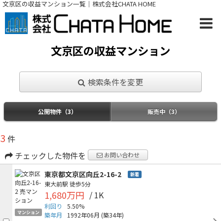
文京区の収益マンション一覧｜株式会社CHATA HOME
文京区の収益マンション
検索条件を変更
公開物件（3）
販売中（3）
3
件
チェックした物件を
お問い合わせ
東京都文京区向丘2-16-2
新着
東大前駅
徒歩5分
1,680万円
/ 1K
利回り
5.50%
マンション
築年月
1992年06月
(築34年)