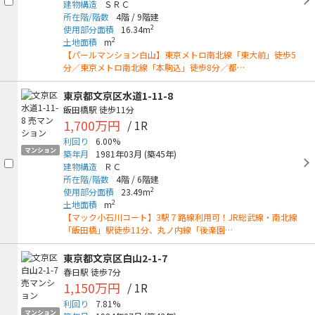
建物構造
ＳＲＣ
所在階/階数
4階
/
9階建
2
使用部分面積
16.34m
2
土地面積
m
【パールマンション白山】東京メトロ南北線「東大前」徒歩5
分／東京メトロ南北線「本駒込」徒歩8分／都…
東京都文京区水道1-11-8
飯田橋駅
徒歩11分
1,700万円
/ 1R
利回り
6.00%
マンション
築年月
1981年03月
(築45年)
建物構造
ＲＣ
所在階/階数
4階
/
6階建
2
使用部分面積
23.49m
2
土地面積
m
【マック小石川コート】3駅７路線利用可！JR総武線・南北線
「飯田橋」駅徒歩11分、丸ノ内線「後楽園…
東京都文京区白山2-1-7
春日駅
徒歩7分
1,150万円
/ 1R
利回り
7.81%
マンション