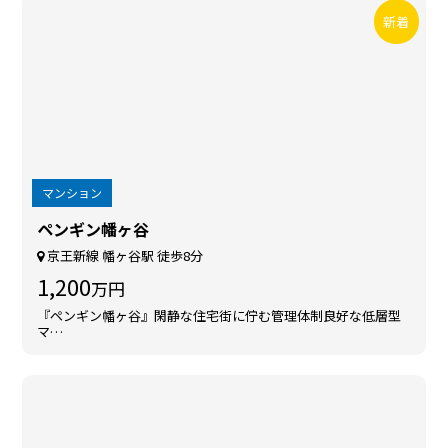
新着
マンション
ペンギン幡ヶ谷
京王新線 幡ヶ谷駅 徒歩8分
1,200
万円
『ペンギン幡ヶ谷』閑静な住宅街に佇む管理体制良好な低層型
マ…