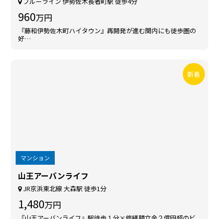
ブルーライン 伊勢佐木長者町駅 徒歩4分
960
万円
『藤和伊勢佐木町ハイタウン』再開発が進む関内にも徒歩圏の
好…
新着
マンション
山王アーバンライフ
JR京浜東北線 大森駅 徒歩1分
1,480
万円
『山王アーバンライフ』駅徒歩１分×修繕積立金２億円超のビ