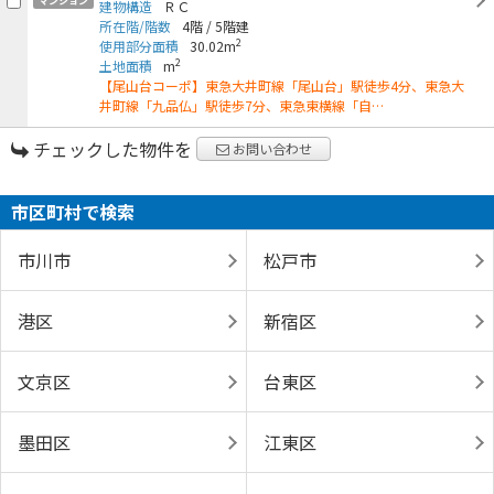
マンション
建物構造
ＲＣ
所在階/階数
4階
/
5階建
2
使用部分面積
30.02m
2
土地面積
m
【尾山台コーポ】東急大井町線「尾山台」駅徒歩4分、東急大
井町線「九品仏」駅徒歩7分、東急東横線「自…
チェックした物件を
お問い合わせ
市区町村で検索
市川市
松戸市
港区
新宿区
文京区
台東区
墨田区
江東区