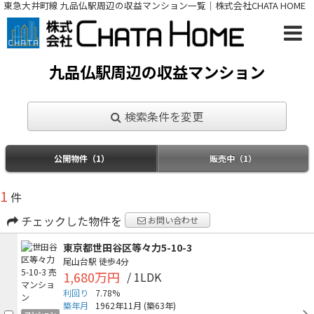
東急大井町線 九品仏駅周辺の収益マンション一覧｜株式会社CHATA HOME
九品仏駅周辺の収益マンション
検索条件を変更
公開物件（1）
販売中（1）
1
件
チェックした物件を
お問い合わせ
東京都世田谷区等々力5-10-3
尾山台駅
徒歩4分
1,680万円
/ 1LDK
利回り
7.78%
築年月
1962年11月
(築63年)