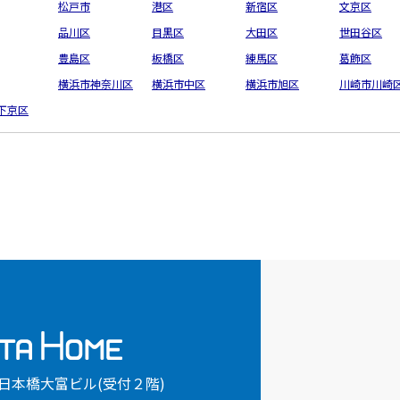
松戸市
港区
新宿区
文京区
品川区
目黒区
大田区
世田谷区
豊島区
板橋区
練馬区
葛飾区
横浜市神奈川区
横浜市中区
横浜市旭区
川崎市川崎
下京区
7日本橋大富ビル(受付２階)