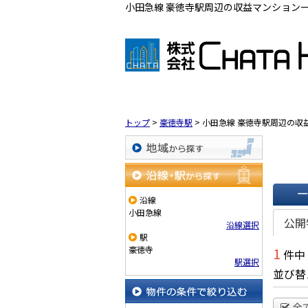
小田急線 豪徳寺駅周辺の収益マンション一覧
トップ
>
豪徳寺駅
>
小田急線 豪徳寺駅周辺の収
地域から探す
沿線・駅から探す
沿線
一覧で
小田急線
公開
沿線選択
駅
豪徳寺
1
件中
駅選択
並び替
全