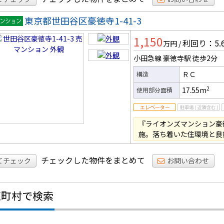
東京都世田谷区豪徳寺1-41-3
マンシ
1,150
ン
利回り：5.
万円
/
小田急線 豪徳寺駅
徒歩2分
ＲＣ
構造
2
17.55m
使用部分面積
『ライオンズマンション豪徳
施。落ち着いた住環境と良
チェックした物件をまとめて
てチェック
お問い合わせ
区町村で検索