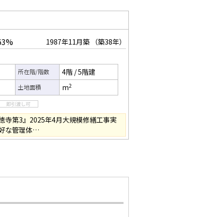
63%
1987年11月築
（築38年）
4階
/
5階建
所在階/階数
2
m
土地面積
寺第3』2025年4月大規模修繕工事実
好な管理体…