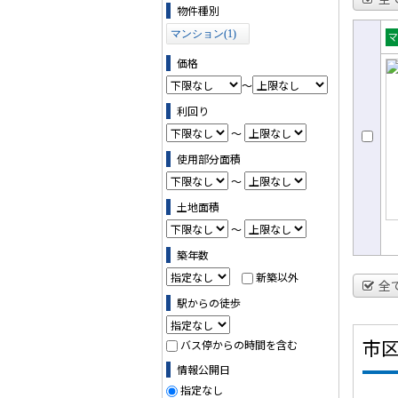
物件の条件で絞り込む
物件種別
マンション(1)
売
価格
ョ
～
利回り
～
使用部分面積
～
土地面積
～
築年数
新築以外
全
駅からの徒歩
市
バス停からの時間を含む
情報公開日
指定なし