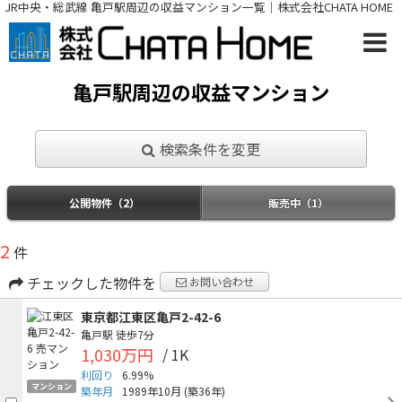
JR中央・総武線 亀戸駅周辺の収益マンション一覧｜株式会社CHATA HOME
亀戸駅周辺の収益マンション
検索条件を変更
公開物件（2）
販売中（1）
2
件
チェックした物件を
お問い合わせ
東京都江東区亀戸2-42-6
亀戸駅
徒歩7分
1,030万円
/ 1K
利回り
6.99%
マンション
築年月
1989年10月
(築36年)