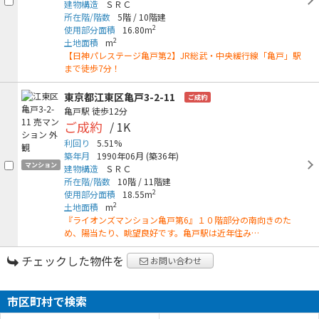
建物構造
ＳＲＣ
所在階/階数
5階
/
10階建
2
使用部分面積
16.80m
2
土地面積
m
【日神パレステージ亀戸第2】JR総武・中央緩行線「亀戸」駅
まで徒歩7分！
東京都江東区亀戸3-2-11
ご成約
亀戸駅
徒歩12分
ご成約
/ 1K
利回り
5.51%
築年月
1990年06月
(築36年)
マンション
建物構造
ＳＲＣ
所在階/階数
10階
/
11階建
2
使用部分面積
18.55m
2
土地面積
m
『ライオンズマンション亀戸第6』１０階部分の南向きのた
め、陽当たり、眺望良好です。亀戸駅は近年住み…
チェックした物件を
お問い合わせ
市区町村で検索