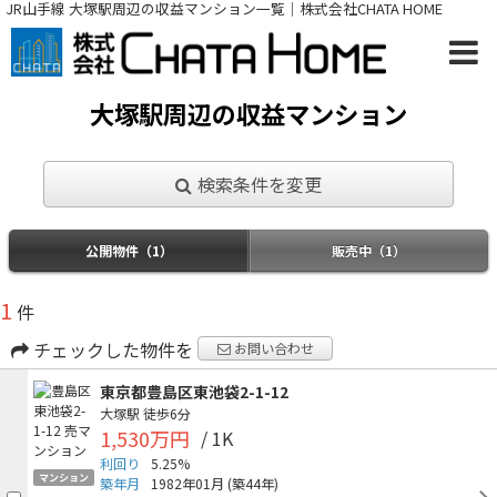
JR山手線 大塚駅周辺の収益マンション一覧｜株式会社CHATA HOME
大塚駅周辺の収益マンション
検索条件を変更
公開物件（1）
販売中（1）
1
件
チェックした物件を
お問い合わせ
東京都豊島区東池袋2-1-12
大塚駅
徒歩6分
1,530万円
/ 1K
利回り
5.25%
マンション
築年月
1982年01月
(築44年)