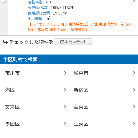
建物構造
ＲＣ
所在階/階数
10階
/
11階建
2
使用部分面積
19.50m
2
土地面積
m
【ライオンズマンション東池袋第二】JR山手線「大塚」駅徒歩
6分、都電荒川線「向原」駅徒歩2分
チェックした物件を
お問い合わせ
市区町村で検索
市川市
松戸市
港区
新宿区
文京区
台東区
墨田区
江東区