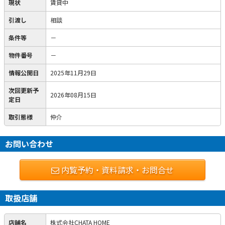
現状
賃貸中
引渡し
相談
条件等
－
物件番号
－
情報公開日
2025年11月29日
次回更新予
2026年08月15日
定日
取引態様
仲介
お問い合わせ
内覧予約・資料請求・お問合せ
取扱店舗
店舗名
株式会社CHATA HOME