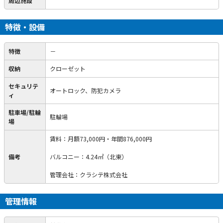
周辺施設
特徴・設備
特徴
－
収納
クローゼット
セキュリテ
オートロック、防犯カメラ
ィ
駐車場/駐輪
駐輪場
場
賃料：月額73,000円・年間876,000円
備考
バルコニー：4.24㎡（北東）
管理会社：クラシテ株式会社
管理情報