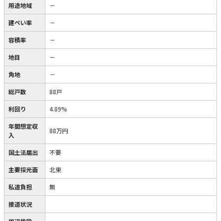
用途地域
－
建ぺい率
－
容積率
－
地目
－
角地
－
総戸数
88戸
利回り
4.89%
年間想定収
88万円
入
国土法届出
不要
主要採光面
北東
私道負担
無
接道状況