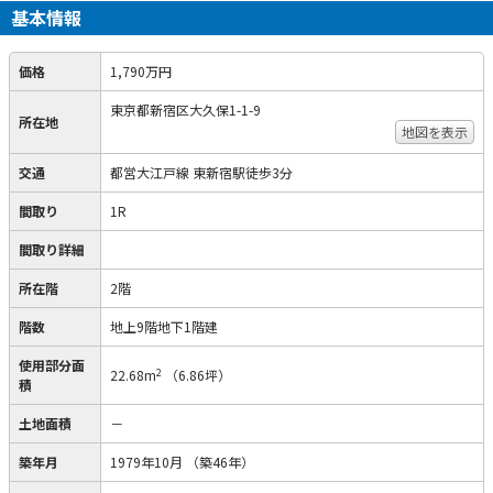
基本情報
価格
1,790万円
東京都新宿区大久保1-1-9
所在地
地図を表示
交通
都営大江戸線 東新宿駅徒歩3分
間取り
1R
間取り詳細
所在階
2階
階数
地上9階地下1階建
使用部分面
2
22.68m
（6.86坪）
積
土地面積
－
築年月
1979年10月
（築46年）