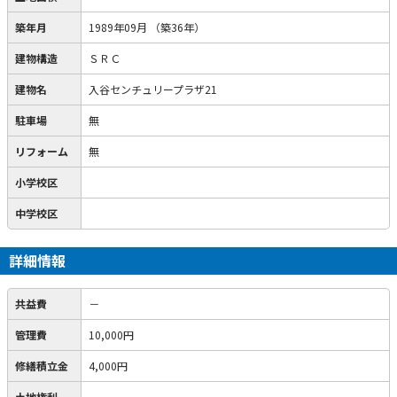
築年月
1989年09月
（築36年）
建物構造
ＳＲＣ
建物名
入谷センチュリープラザ21
駐車場
無
リフォーム
無
小学校区
中学校区
詳細情報
共益費
－
管理費
10,000円
修繕積立金
4,000円
土地権利
－