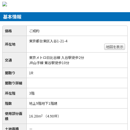
基本情報
価格
ご成約
東京都台東区入谷1-21-4
所在地
地図を表示
東京メトロ日比谷線 入谷駅徒歩2分
交通
JR山手線 鶯谷駅徒歩10分
間取り
1R
間取り詳細
所在階
3階
階数
地上9階地下1階建
使用部分面
2
16.20m
（4.90坪）
積
土地面積
－