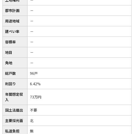
都市計画
－
用途地域
－
建ぺい率
－
容積率
－
地目
－
角地
－
総戸数
96戸
利回り
6.42%
年間想定収
73万円
入
国土法届出
不要
主要採光面
北
私道負担
無