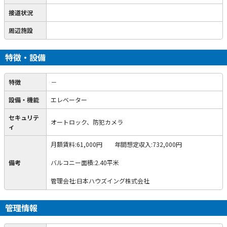
接道状況
周辺施設
特徴・設備
特徴
－
設備・機能
エレベーター
セキュリテ
オートロック、防犯カメラ
ィ
月額賃料:61,000円 年間想定収入:732,000円
備考
バルコニー面積:2.40平米
管理会社:日本ハウズイング株式会社
管理情報