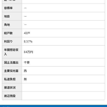
容積率
－
地目
－
角地
－
総戸数
43戸
利回り
8.57%
年間想定収
84万円
入
国土法届出
不要
主要採光面
西
私道負担
無
接道状況
周辺施設