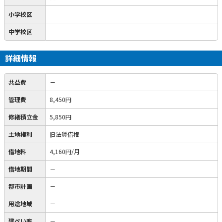
小学校区
中学校区
詳細情報
共益費
－
管理費
8,450円
修繕積立金
5,850円
土地権利
旧法賃借権
借地料
4,160円/月
借地期間
－
都市計画
－
用途地域
－
建ぺい率
－