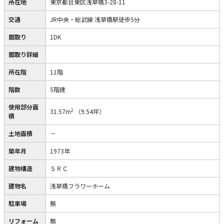
所在地
東京都台東区浅草橋3-28-11
交通
JR中央・総武線 浅草橋駅徒歩5分
間取り
1DK
間取り詳細
所在階
11階
階数
5階建
使用部分面
2
31.57m
（9.54坪）
積
土地面積
－
築年月
1973年
建物構造
ＳＲＣ
建物名
浅草橋フラワーホーム
駐車場
無
リフォーム
無