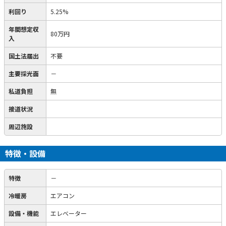
利回り
5.25%
年間想定収
80万円
入
国土法届出
不要
主要採光面
－
私道負担
無
接道状況
周辺施設
特徴・設備
特徴
－
冷暖房
エアコン
設備・機能
エレベーター