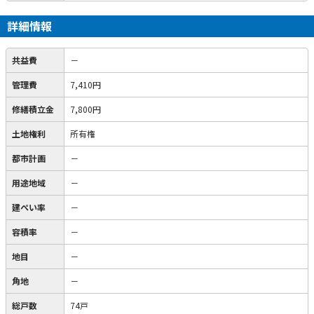
詳細情報
共益費
－
管理費
7,410円
修繕積立金
7,800円
土地権利
所有権
都市計画
－
用途地域
－
建ぺい率
－
容積率
－
地目
－
角地
－
総戸数
74戸