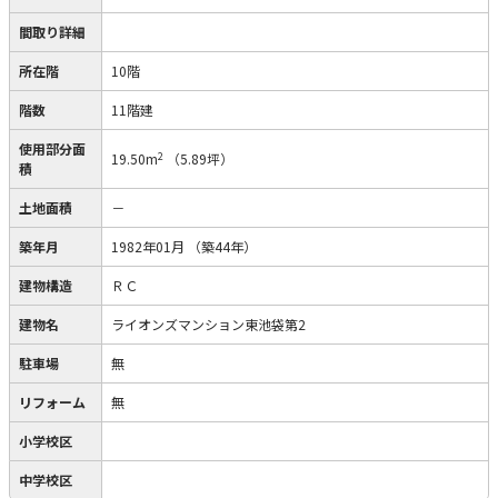
間取り詳細
所在階
10階
階数
11階建
使用部分面
2
19.50m
（5.89坪）
積
土地面積
－
築年月
1982年01月
（築44年）
建物構造
ＲＣ
建物名
ライオンズマンション東池袋第2
駐車場
無
リフォーム
無
小学校区
中学校区