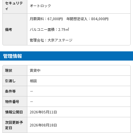
セキュリテ
オートロック
ィ
月額賃料：67,000円 年間想定収入：804,000円
備考
バルコニー面積：2.79㎡
管理会社：大京アステージ
管理情報
現状
賃貸中
引渡し
相談
条件等
－
物件番号
－
情報公開日
2026年05月11日
次回更新予
2026年08月18日
定日