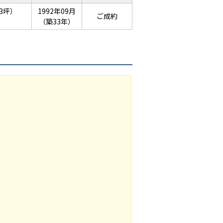
13坪）
1992年09月
ご成約
（築33年）