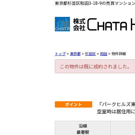
東京都杉並区和田3-18-9の売買マンション（
トップ
>
東京都
>
杉並区
>
和田
>
物件詳細
この物件は既に成約されました。
『パークヒルズ
ポイント
空室時は居住用
沿線
最寄駅