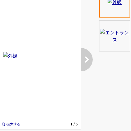
拡大する
1
/ 5