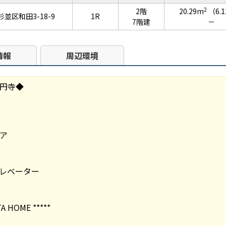
2
2階
20.29m
（6.
並区和田3-18-9
1R
7階建
－
情報
周辺環境
円寺◆
ア
レベーター
A HOME *****