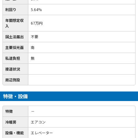
利回り
5.64%
年間想定収
67万円
入
国土法届出
不要
主要採光面
南
私道負担
無
接道状況
周辺施設
特徴・設備
特徴
－
冷暖房
エアコン
設備・機能
エレベーター