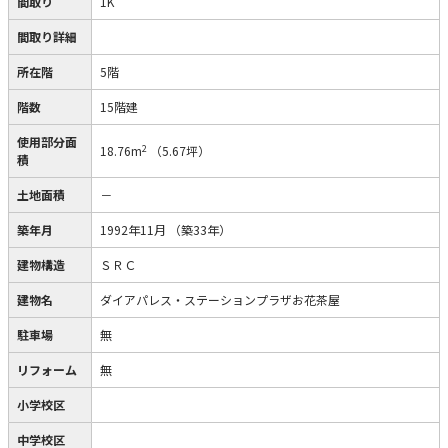
間取り
1K
間取り詳細
所在階
5階
階数
15階建
使用部分面
2
18.76m
（5.67坪）
積
土地面積
－
築年月
1992年11月
（築33年）
建物構造
ＳＲＣ
建物名
ダイアパレス・ステーションプラザお花茶屋
駐車場
無
リフォーム
無
小学校区
中学校区