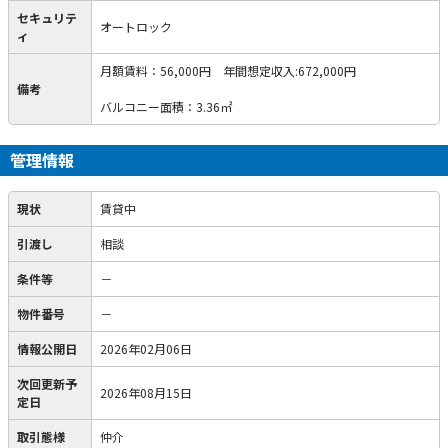
セキュリテ
オートロック
ィ
月額賃料：56,000円 年間想定収入:672,000円
備考
バルコニー面積：3.36㎡
管理情報
現状
賃貸中
引渡し
相談
条件等
－
物件番号
－
情報公開日
2026年02月06日
次回更新予
2026年08月15日
定日
取引態様
仲介