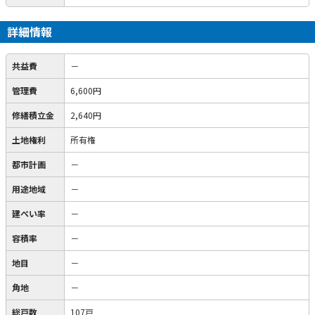
詳細情報
共益費
－
管理費
6,600円
修繕積立金
2,640円
土地権利
所有権
都市計画
－
用途地域
－
建ぺい率
－
容積率
－
地目
－
角地
－
総戸数
107戸